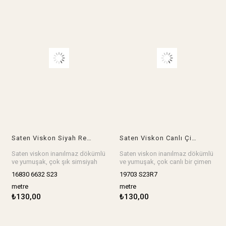
Saten Viskon Siyah RenkteEn: 150 cm
Saten Viskon Canlı Çimen Yeşili RenkteEn: 120 cm
Saten viskon inanılmaz dökümlü
Saten viskon inanılmaz dökümlü
ve yumuşak, çok şık simsiyah
ve yumuşak, çok canlı bir çimen
renkte, elbise, etek, gömlek,
yeşili renkte, elbise, etek,
16830 6632 S23
19703 S23R7
bluz, tünik, abiye, kimono,
gömlek, bluz, tünik, abiye,
gecelik, pijama, sabahlık her şey
kimono, gecelik, pijama,
metre
metre
harika olur. Ünlü bir markanın
sabahlık her şey harika olur. Ünlü
₺130,00
₺130,00
kumaşı Z.ra
bir markanın kumaşı Z.ra
En: 150 cm
En: 120 cm
Stok birimi metredir.
Stok birimi metredir.