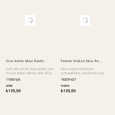
İnce Saten Mavi Renkte(En 130 cm x Boy 210 cm)
Pamuk Viskon Ekru RenkteEn: 150 cm
Çok tatlı cici bir mavi renkte, çok
Ekru renkte muhteşem
hoş bir saten, elbise, etek, bluz,
yumuşaklıkta, kendinden çok
gömlek, gecelik, sabahlık,
hafif ve şık bir parlaklığı olan
11363 ty5
16329 s27
kimono her şey harika olur.
pamuk viskon
Ebat: En 130 cm x Boy 210 cm
En: 150 cm
adet
metre
Stok birimi adet.
Stok birimi metredir.
₺130,00
₺130,00