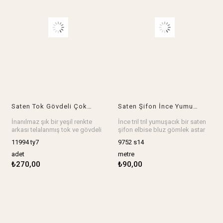
Saten Tok Gövdeli Çok Şık Yeşil (En 140 cm x Boy 330 cm)
Saten Şifon İnce Yumuşak SiyahEn: 140 cm
İnanılmaz şık bir yeşil renkte
İnce tril tril yumuşacık bir saten
arkası telalanmış tok ve gövdeli
şifon elbise bluz gömlek astar
bir saten, abiye, ceket, kap,
çok güzel olur
11994 ty7
9752 s14
kaftan, ev tekstili harika olur.
En: 140 cm
Ebat: En 140 cm x Boy 330 cm
Stok birimi metredir.
adet
metre
Stok birimi adet.
₺270,00
₺90,00