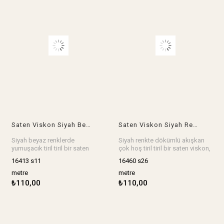
Saten Viskon Siyah Beyaz RenklerdeEn: 140 cm
Saten Viskon Siyah RenkteEn: 150 cm
Siyah beyaz renklerde
Siyah renkte dökümlü akışkan
yumuşacık tiril tiril bir saten
çok hoş tiril tiril bir saten viskon,
viskon, akışkan ve serin
elbise, etek, bluz, gömlek,
16413 s11
16460 s26
hissiyatta, elbise, etek, bluz,
gecelik, sabahlık, abiye her şey
gömlek, gecelik, sabahlık, abiye
harika olur.
metre
metre
her şey muhteşem olur.
En: 150 cm
₺110,00
₺110,00
En: 140 cm
Stok birimi metredir.
Stok birimi metredir.