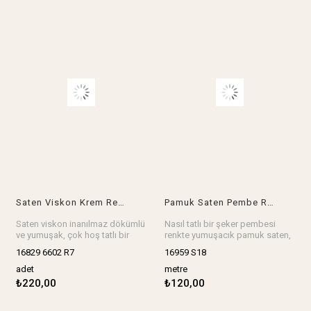
Saten Viskon Krem Renkte (En 140 cm x Boy 230 cm)
Pamuk Saten Pembe Renkte En: 150 cm
Saten viskon inanılmaz dökümlü
Nasıl tatlı bir şeker pembesi
ve yumuşak, çok hoş tatlı bir
renkte yumuşacık pamuk saten,
krem renkte, elbise, etek,
elbise, etek, bluz, gömlek, ev
16829 6602 R7
16959 S18
gömlek, bluz, tünik, abiye,
tekstili çok hoş olur.
kimono, gecelik, pijama,
En: 150 cm
adet
metre
sabahlık her şey harika olur.
Stok birimi metredir.
₺220,00
₺120,00
Ebat: En 140 cm x Boy 230 cm
Stok birimi adet.