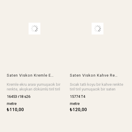
Saten Viskon Kremle Ekru Renk ArasıEn: 145 cm
Saten Viskon Kahve RenkteEn: 140 cm
Kremle ekru arası yumuşacık bir
Sıcak tatlı koyu bir kahve renkte
renkte, akışkan dökümlü tiril tiril
tiril tiril yumuşacık bir saten
harika bir saten viskon, elbise,
viskon, elbise, etek, bluz,
16453 r18 s26
15774 T4
etek, bluz, gecelik, sabahlık,
gömlek, kimono, gecelik,
abiye, kimono her şey harika
sabahlık her şey harika olur.
metre
metre
olur.
En: 140 cm
₺110,00
₺120,00
En: 145 cm
Stok birimi metredir.
Stok birimi metredir.