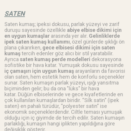
SATEN
Saten kumaş; ipeksi dokusu, parlak yüzeyi ve zarif
duruşu sayesinde özellikle
abiye elbise dikimi için
en uygun kumaşlar
arasında yer alır.
Gelinliklerde
ipek saten kumaş kullanımı
, özel günlerde şıklığı ön
plana çıkarırken,
gece elbisesi dikimi için saten
kumaş
tercih edenler göz alıcı bir stil yaratabilir.
Ayrıca
saten kumaş perde modelleri
dekorasyona
sofistike bir hava katar. Yumuşak dokusu sayesinde
iç çamaşırı için uygun kumaş
arayanların da favorisi
olan saten, hem estetik hem de konforlu seçenekler
sunar.
Saten kumaşın parlak yüzeyi, ışığı yansıtma
biçiminden gelir; bu da ona "lüks" bir hava
katar.
Düğün elbiselerinde ve gece kıyafetlerinde en
çok kullanılan kumaşlardan biridir. “Silk satin” (ipek
saten) en pahalı türüdür, “polyester satin” ise
ekonomik seçeneklerdendir. Ciltle teması yumuşak
olduğu için iç giyimde de tercih edilir. Saten kumaşın
parlaklığı, kumaşın hangi iplikten yapıldığına göre
değişiklik gösterir.