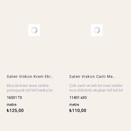
Saten Viskon Krem Ekru Arası Renkte En: 150 cm
Saten Viskon Canlı Mavi En: 140 cm
Ekru ile krem arası renkte
Çok canlı ve tatlı bir mavi renkte
yumuşacık tiril tiril harika bir
ince dökümlü akışkan tiril tiril bir
saten viskon, elbise, etek, bluz,
saten viskon, elbise, etek, bluz,
16531 T3
11401 s30
gömlek, abiye, gecelik, sabahlık,
gömlek, gecelik, sabahlık,
kimono her şey harika olur.
kimono, pijama her şey harika
metre
metre
En: 150 cm
olur.
₺125,00
₺110,00
Stok birimi metredir.
En: 140 cm
Stok birimi metredir.