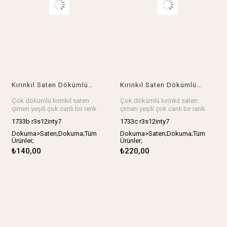
Kırinkıl Saten Dökümlü Çimen Yeşili Renkte (En 130 cm x Boy 170 cm)
Kırinkıl Saten Dökümlü Çimen Yeşili Renkte (En 130 cm x Boy 300 cm)
Çok dökümlü kırinkıl saten
Çok dökümlü kırinkıl saten
çimen yeşili çok canlı bir renk
çimen yeşili çok canlı bir renk
Ebat: En 130 cm x Boy 170 cm
Ebat: En 130 cm x Boy 300 cm
1733b r3s12inty7
1733c r3s12inty7
Stok birimi adet.
Stok birimi adet.
Dokuma>Saten;Dokuma;Tüm
Dokuma>Saten;Dokuma;Tüm
Ürünler;
Ürünler;
₺140,00
₺220,00