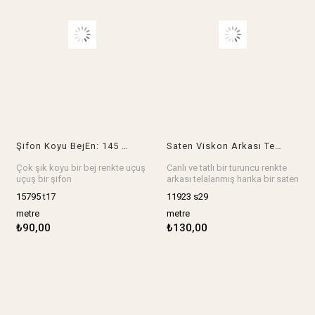
Şifon Koyu BejEn: 145 cm
Saten Viskon Arkası Telalı Turuncu Renk En: 150 cm
Çok şık koyu bir bej renkte uçuş
Canlı ve tatlı bir turuncu renkte
uçuş bir şifon
arkası telalanmış harika bir saten
En: 145 cm
viskon, abiye, ceket, ev tekstili
15795 t17
11923 s29
Stok birimi metredir.
her şey çok yakışır.
En: 150 cm
metre
metre
Stok birimi metredir.
₺90,00
₺130,00