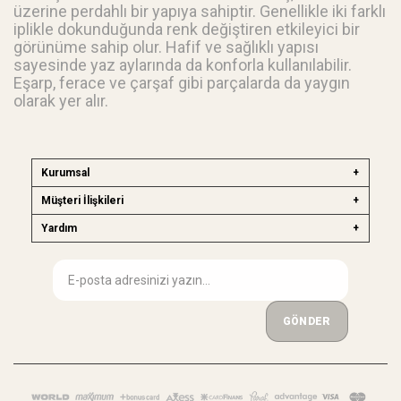
🧥 Hafif Ceket Detayları
üzerine perdahlı bir yapıya sahiptir. Genellikle iki farklı
🧾
Teknik Bilgiler
iplikle dokunduğunda renk değiştiren etkileyici bir
📐 En 140 cm × Boy 120 cm
görünüme sahip olur. Hafif ve sağlıklı yapısı
sayesinde yaz aylarında da konforla kullanılabilir.
Eşarp, ferace ve çarşaf gibi parçalarda da yaygın
olarak yer alır.
Kurumsal
Müşteri İlişkileri
Yardım
GÖNDER