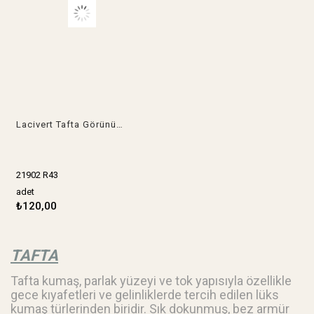
Lacivert Tafta Görünümlü Dokuma Kumaş İnce Yumuşak Parlak Abiyelik & Astarlık 140x120cm
💙✨ Lacivert renkte, tafta
21902 R43
benzeri dokuda, ince, yumuşak
ve hafif parlak dokuma kumaş.
adet
✨
₺120,00
Zarif parlaklığı ve şık duruşuyla
elbiseden astara kadar birçok
tasarım için kullanışlı ve dikkat
çekici bir alternatiftir. ✨
TAFTA
✂️
Neler Yapılır ✂️
👗 Elbise
Tafta kumaş, parlak yüzeyi ve tok yapısıyla özellikle
👗 Etek
👚 Bluz
gece kıyafetleri ve gelinliklerde tercih edilen lüks
🧵 Astar
kumaş türlerinden biridir. Sık dokunmuş, bez armür