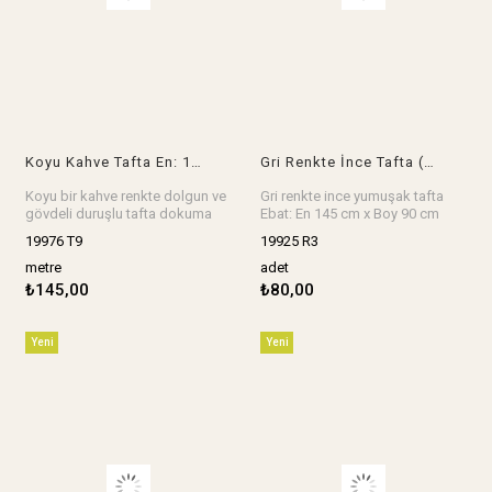
Koyu Kahve Tafta En: 150
Gri Renkte İnce Tafta (En 145 cm x Boy 90 cm)
Koyu bir kahve renkte dolgun ve
Gri renkte ince yumuşak tafta
gövdeli duruşlu tafta dokuma
Ebat: En 145 cm x Boy 90 cm
abiyeye çok yakışır En: 150 cm
Stok birimi adet.
19976 T9
19925 R3
Stok birimi metredir.
metre
adet
₺145,00
₺80,00
Yeni
Yeni
Ürün
Ürün