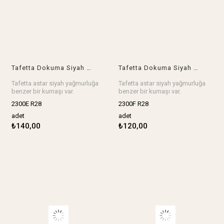
Tafetta Dokuma Siyah Renkte (En 140 cm x Boy 205 cm)
Tafetta Dokuma Siyah Renkte (En 140 cm x Boy 160 cm)
Tafetta astar siyah yağmurluğa
Tafetta astar siyah yağmurluğa
benzer bir kumaşı var.
benzer bir kumaşı var.
Ebat: En 140 cm x Boy 205 cm
Ebat: En 140 cm x Boy 160 cm
2300E R28
2300F R28
Stok birimi adet.
Stok birimi adet.
adet
adet
₺140,00
₺120,00