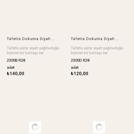
Tafetta Dokuma Siyah Renkte (En 145 cm x Boy 200 cm)
Tafetta Dokuma Siyah Renkte (En 150 cm x Boy 150 cm)
Tafetta astar siyah yağmurluğa
Tafetta astar siyah yağmurluğa
benzer bir kumaşı var.
benzer bir kumaşı var.
Ebat: En 145 cm x Boy 200 cm
Ebat: En 150 cm x Boy 150 cm
2300B R28
2300D R28
Stok birimi adet.
Stok birimi adet.
adet
adet
₺140,00
₺120,00