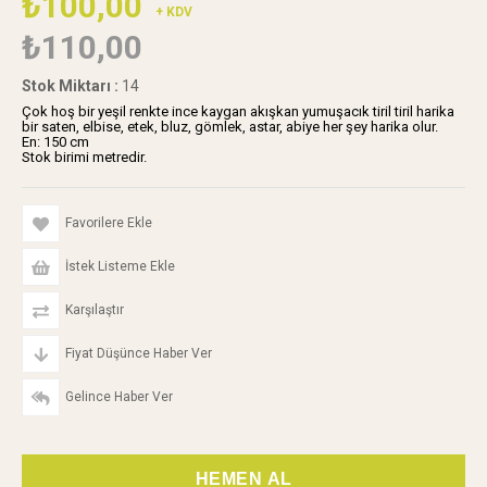
₺100,00
+ KDV
₺110,00
Stok Miktarı
:
14
Çok hoş bir yeşil renkte ince kaygan akışkan yumuşacık tiril tiril harika
bir saten, elbise, etek, bluz, gömlek, astar, abiye her şey harika olur.
En: 150 cm
Stok birimi metredir.
Favorilere Ekle
İstek Listeme Ekle
Karşılaştır
Fiyat Düşünce Haber Ver
Gelince Haber Ver