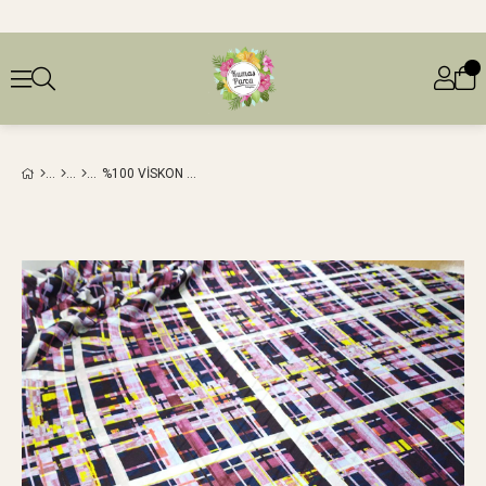
%100 VISKON SATEN BORDO-LACIVERT-PEMBE-LILA, KREM EN: 145 CM