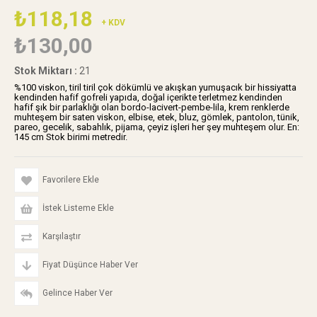
₺118,18
+ KDV
₺130,00
Stok Miktarı
:
21
%100 viskon, tiril tiril çok dökümlü ve akışkan yumuşacık bir hissiyatta
kendinden hafif gofreli yapıda, doğal içerikte terletmez kendinden
hafif şık bir parlaklığı olan bordo-lacivert-pembe-lila, krem renklerde
muhteşem bir saten viskon, elbise, etek, bluz, gömlek, pantolon, tünik,
pareo, gecelik, sabahlık, pijama, çeyiz işleri her şey muhteşem olur. En:
145 cm Stok birimi metredir.
Favorilere Ekle
İstek Listeme Ekle
Karşılaştır
Fiyat Düşünce Haber Ver
Gelince Haber Ver