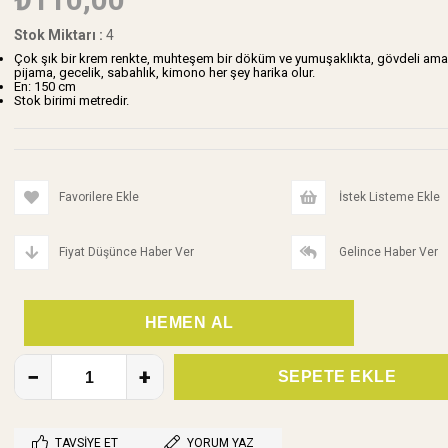
Stok Miktarı
:
4
Çok şık bir krem renkte, muhteşem bir döküm ve yumuşaklıkta, gövdeli ama a
pijama, gecelik, sabahlık, kimono her şey harika olur.
En: 150 cm
Stok birimi metredir.
Favorilere Ekle
İstek Listeme Ekle
Fiyat Düşünce Haber Ver
Gelince Haber Ver
TAVSIYE ET
YORUM YAZ