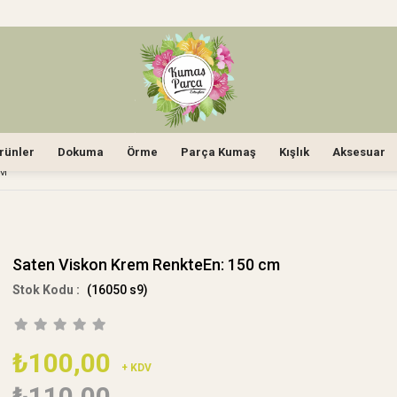
rünler
Dokuma
Örme
Parça Kumaş
Kışlık
Aksesuar
CM
Saten Viskon Krem RenkteEn: 150 cm
(16050 s9)
₺100,00
+ KDV
₺110,00