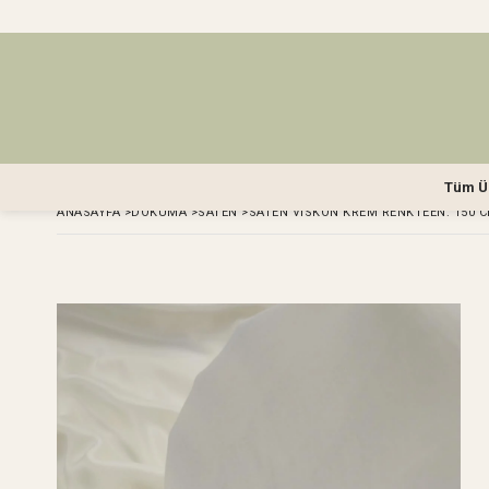
Tüm Ü
ANASAYFA
>
DOKUMA
>
SATEN
>
SATEN VISKON KREM RENKTEEN: 150 