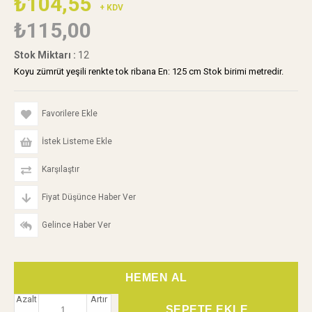
₺104,55
+ KDV
₺115,00
Stok Miktarı
:
12
Koyu zümrüt yeşili renkte tok ribana En: 125 cm Stok birimi metredir.
Favorilere Ekle
İstek Listeme Ekle
Karşılaştır
Fiyat Düşünce Haber Ver
Gelince Haber Ver
Azalt
Artır