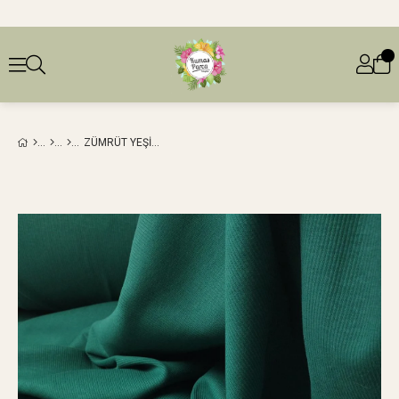
ZÜMRÜT YEŞILI RENKTE RIBANA EN: 125