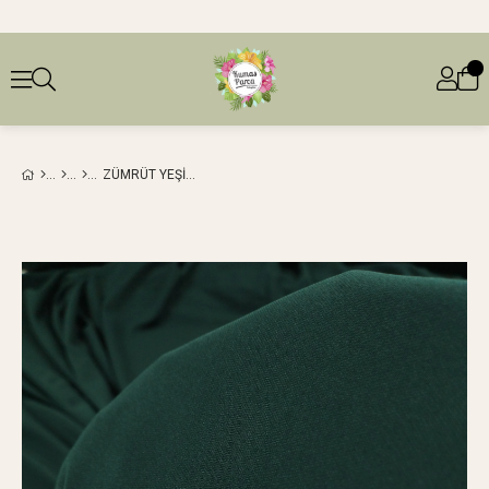
ZÜMRÜT YEŞIL RENKTE İNTERLOK JARSEEN: 160 CM