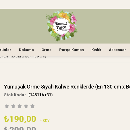
rünler
Dokuma
Örme
Parça Kumaş
Kışlık
Aksesuar
(EN 130 CM X BOY 170 CM)
Yumuşak Örme Siyah Kahve Renklerde (En 130 cm x B
(14511A r37)
₺190,00
+ KDV
₺209,00