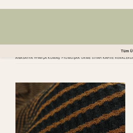
Tüm Ü
ANASAYFA
>
PARÇA KUMAŞ
>
YUMUŞAK ÖRME SIYAH KAHVE RENKLERDE 