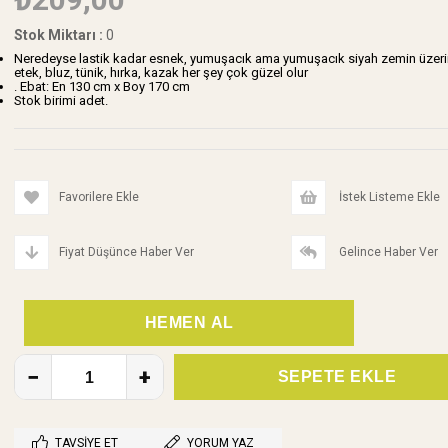
Stok Miktarı
:
0
Neredeyse lastik kadar esnek, yumuşacık ama yumuşacık siyah zemin üzerine k
etek, bluz, tünik, hırka, kazak her şey çok güzel olur
. Ebat: En 130 cm x Boy 170 cm
Stok birimi adet.
Favorilere Ekle
İstek Listeme Ekle
Fiyat Düşünce Haber Ver
Gelince Haber Ver
TAVSIYE ET
YORUM YAZ