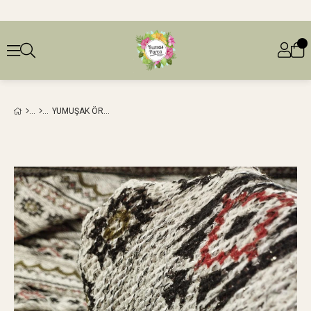
YUMUŞAK ÖRME GRI YEŞIL RENKLERDDE EN: 150 CM