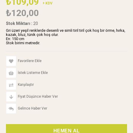
₺109,09
+ KDV
₺120,00
Stok Miktarı
:
20
Gri üzeri yeşil renklerde desenli ve simli tiril tiril çok hoş bir örme, hırka,
kazak, bluz, tünik çok hoş olur.
En: 150 cm
Stok birimi metredir.
Favorilere Ekle
İstek Listeme Ekle
Karşılaştır
Fiyat Düşünce Haber Ver
Gelince Haber Ver