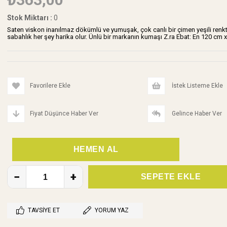
Stok Miktarı
:
0
Saten viskon inanılmaz dökümlü ve yumuşak, çok canlı bir çimen yeşili renkte
sabahlık her şey harika olur. Ünlü bir markanın kumaşı Z.ra Ebat: En 120 cm 
Favorilere Ekle
İstek Listeme Ekle
Fiyat Düşünce Haber Ver
Gelince Haber Ver
TAVSIYE ET
YORUM YAZ