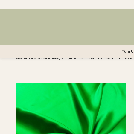
Tüm Ü
ANASAYFA
>
PARÇA KUMAŞ
>
YEŞIL RENKTE SATEN VISKON (EN 120 CM