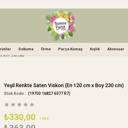
rünler
Dokuma
Örme
Parça Kumaş
Kışlık
Aksesuar
 X BOY 230 CM)
Yeşil Renkte Saten Viskon (En 120 cm x Boy 230 cm)
(19703 16827 6577 R7)
₺330,00
+ KDV
₺363,00