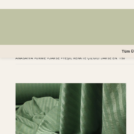
Tüm Ü
ANASAYFA
>
ÖRME
>
JARSE
>
YEŞIL RENKTE ÇIZGILI JARSE EN: 150