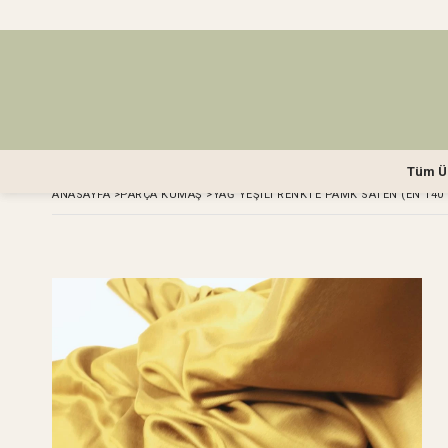
Tüm Ü
ANASAYFA
>
PARÇA KUMAŞ
>
YAĞ YEŞILI RENKTE PAMK SATEN (EN 140