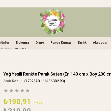
rünler
Dokuma
Örme
Parça Kumaş
Kışlık
Aksesuar
 CM X BOY 200 CM)
Yağ Yeşili Renkte Pamk Saten (En 140 cm x Boy 200 c
(17923AB1 16136CD2 R3)
₺190,91
+ KDV
₺210,00