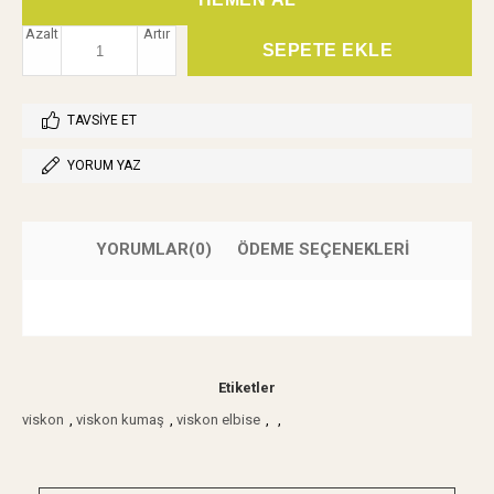
Azalt
Artır
TAVSIYE ET
YORUM YAZ
YORUMLAR
(0)
ÖDEME SEÇENEKLERI
Etiketler
viskon
,
viskon kumaş
,
viskon elbise
,
,