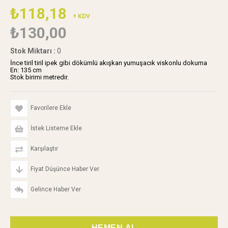
₺118,18
+ KDV
₺130,00
Stok Miktarı
:
0
İnce tiril tiril ipek gibi dökümlü akışkan yumuşacık viskonlu dokuma
En: 135 cm
Stok birimi metredir.
Favorilere Ekle
İstek Listeme Ekle
Karşılaştır
Fiyat Düşünce Haber Ver
Gelince Haber Ver