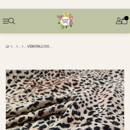
VISKONLU DOKUMA İNCE İPEK GIBI YUMUŞACIK EN: 135 CM