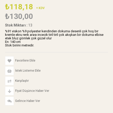
₺118,18
+ KDV
₺130,00
Stok Miktarı
:
13
%91 viskon %9 polyester kendinden dokuma desenli çok hoş bir
kremle ekru renk arası incecik tiril tiril çok akışkan bir dokuma elbise
etek bluz gömlek çok güzel olur
En: 140 cm
Stok birimi metredir.
Favorilere Ekle
İstek Listeme Ekle
Karşılaştır
Fiyat Düşünce Haber Ver
Gelince Haber Ver