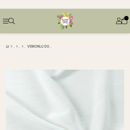
VISKONLU DOKUMA İNCE AKIŞKAN EKRU RENK EN: 140 CM