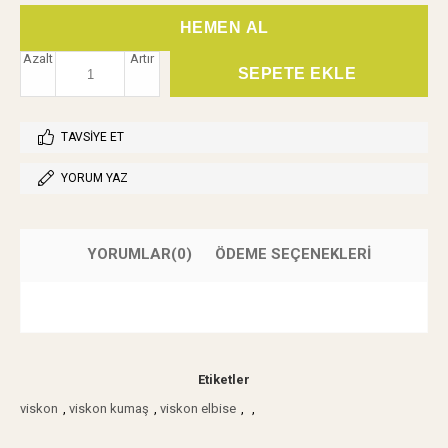
Azalt
Artır
TAVSIYE ET
YORUM YAZ
YORUMLAR
(0)
ÖDEME SEÇENEKLERI
Etiketler
viskon
,
viskon kumaş
,
viskon elbise
,
,