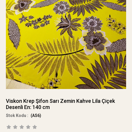
Viskon Krep Şifon Sarı Zemin Kahve Lila Çiçek
Desenli En: 140 cm
(AS6)