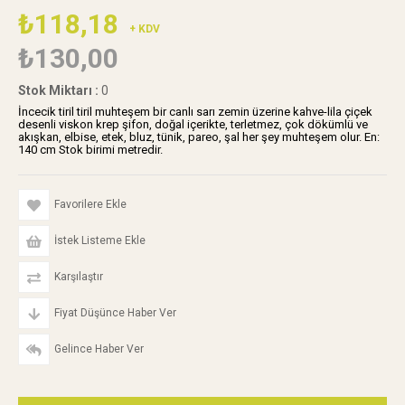
₺118,18
+ KDV
₺130,00
Stok Miktarı
:
0
İncecik tiril tiril muhteşem bir canlı sarı zemin üzerine kahve-lila çiçek
desenli viskon krep şifon, doğal içerikte, terletmez, çok dökümlü ve
akışkan, elbise, etek, bluz, tünik, pareo, şal her şey muhteşem olur. En:
140 cm Stok birimi metredir.
Favorilere Ekle
İstek Listeme Ekle
Karşılaştır
Fiyat Düşünce Haber Ver
Gelince Haber Ver