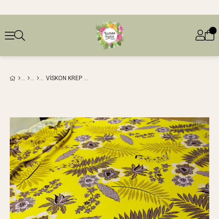
VISKON KREP ŞIFON SARI ZEMIN KAHVE LILA ÇIÇEK DESENLI EN: 140 CM