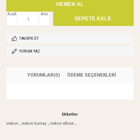
Azalt
Artır
TAVSIYE ET
YORUM YAZ
YORUMLAR
(0)
ÖDEME SEÇENEKLERI
Etiketler
viskon
,
viskon kumaş
,
viskon elbise
,