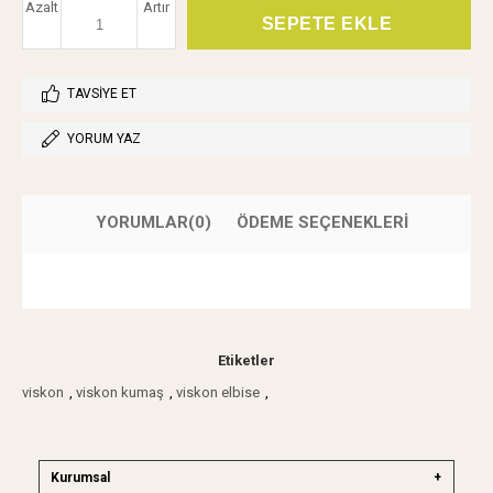
Azalt
Artır
TAVSIYE ET
YORUM YAZ
YORUMLAR
(0)
ÖDEME SEÇENEKLERI
Etiketler
viskon
,
viskon kumaş
,
viskon elbise
,
Kurumsal