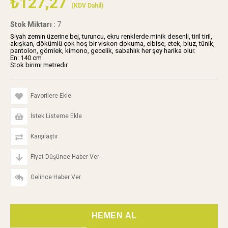
₺127,27
(KDV Dahil)
Stok Miktarı
:
7
Siyah zemin üzerine bej, turuncu, ekru renklerde minik desenli, tiril tiril,
akışkan, dökümlü çok hoş bir viskon dokuma, elbise, etek, bluz, tünik,
pantolon, gömlek, kimono, gecelik, sabahlık her şey harika olur.
En: 140 cm
Stok birimi metredir.
Favorilere Ekle
İstek Listeme Ekle
Karşılaştır
Fiyat Düşünce Haber Ver
Gelince Haber Ver