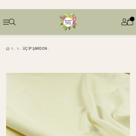
ÜÇ İP ŞARDONLU PENYE YUMUŞACIK KREM ILE EKRU ARASI RENKTE (EN 150 CM X BOY 150 CM)