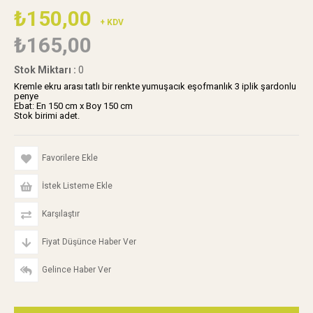
₺150,00
+ KDV
₺165,00
Stok Miktarı
:
0
Kremle ekru arası tatlı bir renkte yumuşacık eşofmanlık 3 iplik şardonlu
penye
Ebat: En 150 cm x Boy 150 cm
Stok birimi adet.
Favorilere Ekle
İstek Listeme Ekle
Karşılaştır
Fiyat Düşünce Haber Ver
Gelince Haber Ver