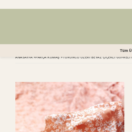
Tüm Ü
ANASAYFA
>
PARÇA KUMAŞ
>
TURUNCU ÜZERI BEYAZ ÇIÇEKLI GOFRELI