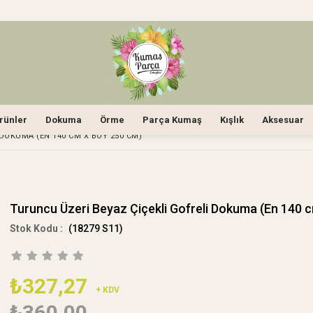
rünler
Dokuma
Örme
Parça Kumaş
Kışlık
Aksesuar
 DOKUMA (EN 140 CM X BOY 250 CM)
Turuncu Üzeri Beyaz Çiçekli Gofreli Dokuma (En 140 
(18279 S11)
₺327,27
+ KDV
₺360,00