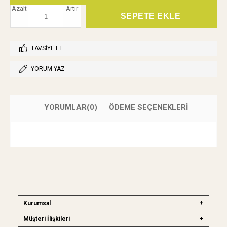
Azalt
Artır
TAVSIYE ET
YORUM YAZ
YORUMLAR
(0)
ÖDEME SEÇENEKLERI
Kurumsal
Müşteri İlişkileri