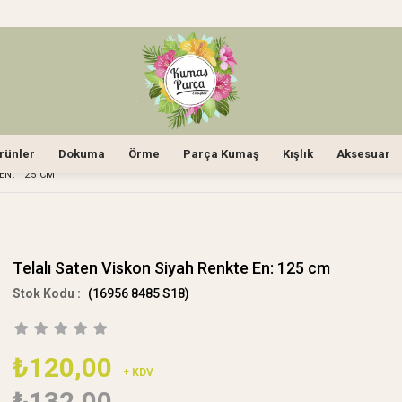
rünler
Dokuma
Örme
Parça Kumaş
Kışlık
Aksesuar
EN: 125 CM
Telalı Saten Viskon Siyah Renkte En: 125 cm
(16956 8485 S18)
₺120,00
+ KDV
₺132,00