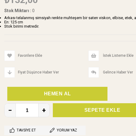
Stok Miktarı
:
0
Arkası telalanmış simsiyah renkte muhteşem bir saten viskon, elbise, etek, a
En: 125 cm
Stok birimi metredir.
Favorilere Ekle
İstek Listeme Ekle
Fiyat Düşünce Haber Ver
Gelince Haber Ver
TAVSIYE ET
YORUM YAZ