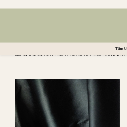
Tüm Ü
ANASAYFA
>
DOKUMA
>
VISKON
>
TELALI SATEN VISKON SIYAH RENKTE 