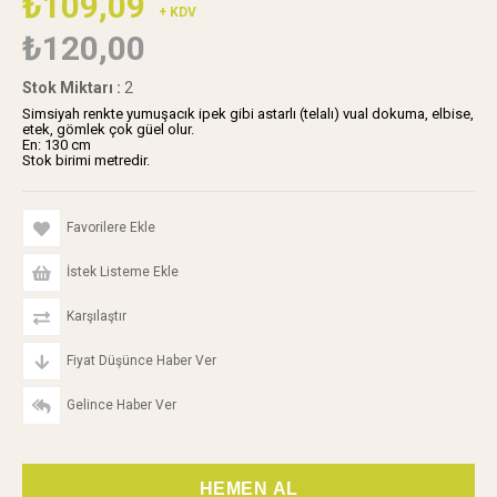
₺109,09
+ KDV
₺120,00
Stok Miktarı
:
2
Simsiyah renkte yumuşacık ipek gibi astarlı (telalı) vual dokuma, elbise,
etek, gömlek çok güel olur.
En: 130 cm
Stok birimi metredir.
Favorilere Ekle
İstek Listeme Ekle
Karşılaştır
Fiyat Düşünce Haber Ver
Gelince Haber Ver