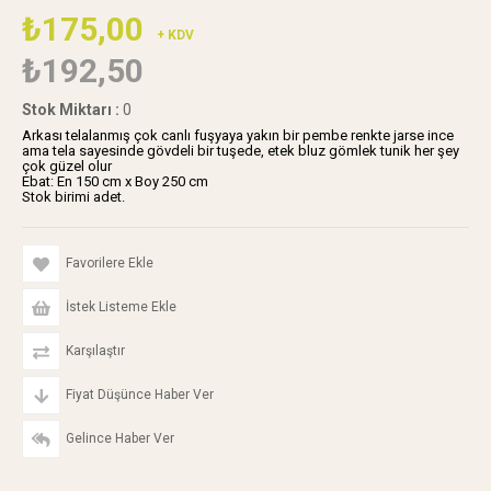
₺175,00
+ KDV
₺192,50
Stok Miktarı
:
0
Arkası telalanmış çok canlı fuşyaya yakın bir pembe renkte jarse ince
ama tela sayesinde gövdeli bir tuşede, etek bluz gömlek tunik her şey
çok güzel olur
Ebat: En 150 cm x Boy 250 cm
Stok birimi adet.
Favorilere Ekle
İstek Listeme Ekle
Karşılaştır
Fiyat Düşünce Haber Ver
Gelince Haber Ver