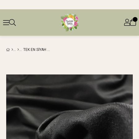
TEK EN SIYAH SIVAMALI TOK ESNEK İNTERLOK ÖRME (EN 95 CM X BOY 270 CM)