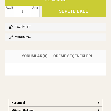
Azalt
Artır
TAVSIYE ET
YORUM YAZ
YORUMLAR
(0)
ÖDEME SEÇENEKLERI
Kurumsal
Müşteri İlişkileri