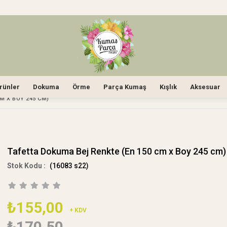
rünler
Dokuma
Örme
Parça Kumaş
Kışlık
Aksesuar
M X BOY 245 CM)
Tafetta Dokuma Bej Renkte (En 150 cm x Boy 245 cm)
(16083 s22)
₺155,00
+ KDV
₺170,50