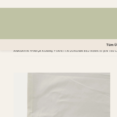
Tüm Ü
ANASAYFA
>
PARÇA KUMAŞ
>
TAFETTA DOKUMA BEJ RENKTE (EN 150 C