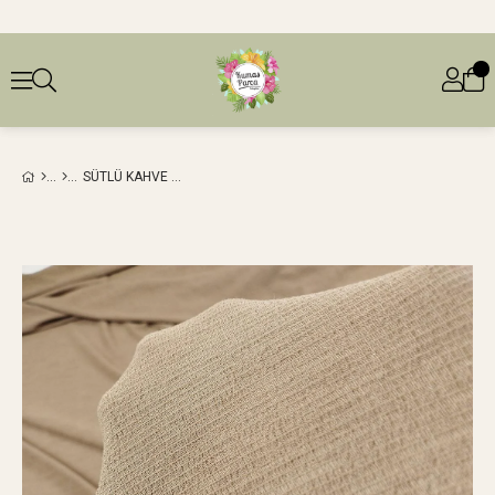
SÜTLÜ KAHVE RENKTE İNCE ÖRME (EN 130 CM X BOY 220 CM)