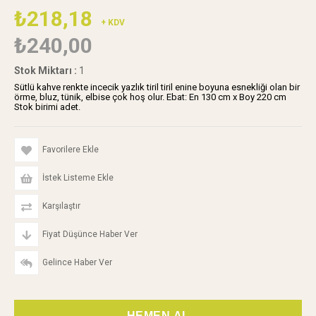
₺218,18
+ KDV
₺240,00
Stok Miktarı
:
1
Sütlü kahve renkte incecik yazlık tiril tiril enine boyuna esnekliği olan bir
örme, bluz, tünik, elbise çok hoş olur. Ebat: En 130 cm x Boy 220 cm
Stok birimi adet.
Favorilere Ekle
İstek Listeme Ekle
Karşılaştır
Fiyat Düşünce Haber Ver
Gelince Haber Ver