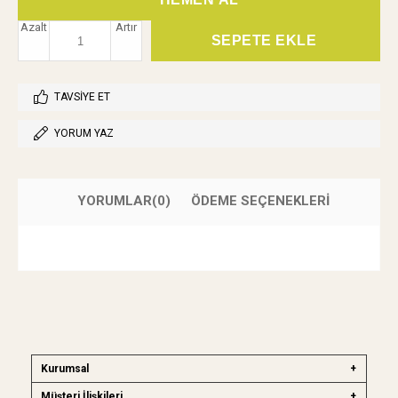
Azalt
Artır
TAVSIYE ET
YORUM YAZ
YORUMLAR
(0)
ÖDEME SEÇENEKLERI
Kurumsal
Müşteri İlişkileri