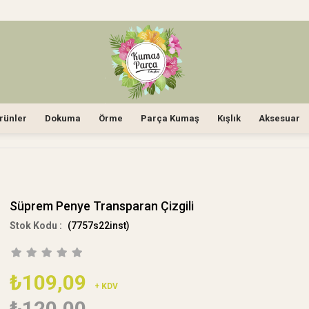
rünler
Dokuma
Örme
Parça Kumaş
Kışlık
Aksesuar
Süprem Penye Transparan Çizgili
(7757s22inst)
₺109,09
+ KDV
₺120,00