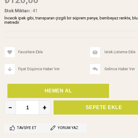
Stok Miktarı
:
41
İncecik ipek gibi, transparan çizgili bir süprem penye, bembeyaz renkte, bluz
metredir.
Favorilere Ekle
İstek Listeme Ekle
Fiyat Düşünce Haber Ver
Gelince Haber Ver
TAVSIYE ET
YORUM YAZ