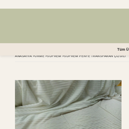
Tüm Ü
ANASAYFA
>
ÖRME
>
SÜPREM
>
SÜPREM PENYE TRANSPARAN ÇIZGILI