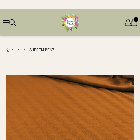
SÜPREM BENZERI ÖRME DESENLI TURUNCU RENKTE EN: 180 CM