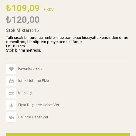
₺109,09
+ KDV
₺120,00
Stok Miktarı
:
16
Tatlı sıcak bir turuncu renkte, ince pamuksu hissiyatta kendinden örme
desenli hoş bir süprem penye benzeri örme
En: 180 cm
Stok birimi metredir.
Favorilere Ekle
İstek Listeme Ekle
Karşılaştır
Fiyat Düşünce Haber Ver
Gelince Haber Ver