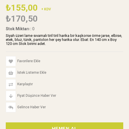
₺155,00
+ KDV
₺170,50
Stok Miktarı
:
0
Siyah üzeri lame sıvamalı tiril tiril harika bir kaşkorse örme jarse, elbise,
etek, bluz, tünik, pantolon her şey harika olur. Ebat: En 140 cm x Boy
120 cm Stok birimi adet.
Favorilere Ekle
İstek Listeme Ekle
Karşılaştır
Fiyat Düşünce Haber Ver
Gelince Haber Ver