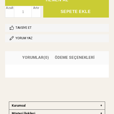
Azalt
Artır
TAVSIYE ET
YORUM YAZ
YORUMLAR
(0)
ÖDEME SEÇENEKLERI
Kurumsal
Müşteri İlişkileri