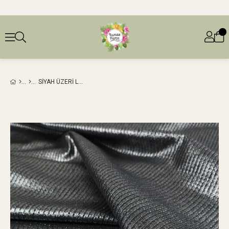
SIYAH ÜZERI LAME VARAKLI JARSE (EN 140 CM X BOY 120 CM)