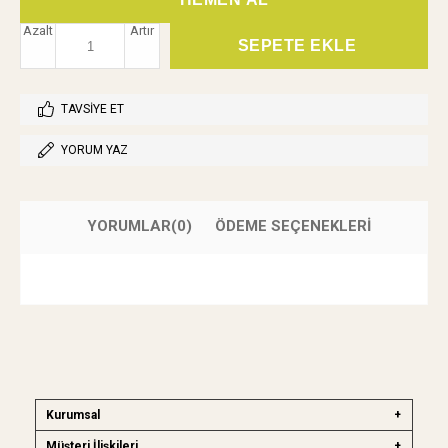
Azalt
Artır
TAVSIYE ET
YORUM YAZ
YORUMLAR
(0)
ÖDEME SEÇENEKLERI
Kurumsal
Müşteri İlişkileri