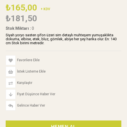
₺165,00
+ KDV
₺181,50
Stok Miktarı
:
0
Siyah yoryo sasten şifon üzeri sim detaylı muhteşem yumuşaklıkta
dokuma, elbise, etek, bluz, gömlek, abiye her şey harika olur. En: 140
cm Stok birimi metredir.
Favorilere Ekle
İstek Listeme Ekle
Karşılaştır
Fiyat Düşünce Haber Ver
Gelince Haber Ver