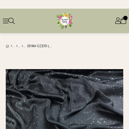
SIYAH ÜZERI LAME SIM DETAYLI YORYO SATEN ŞIFON EN: 140