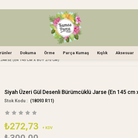
rünler
Dokuma
Örme
Parça Kumaş
Kışlık
Aksesuar
JARSE (EN 145 CM X BOY 270 CM)
Siyah Üzeri Gül Desenli Bürümcüklü Jarse (En 145 cm 
(18093 R11)
₺272,73
+ KDV
₺300,00