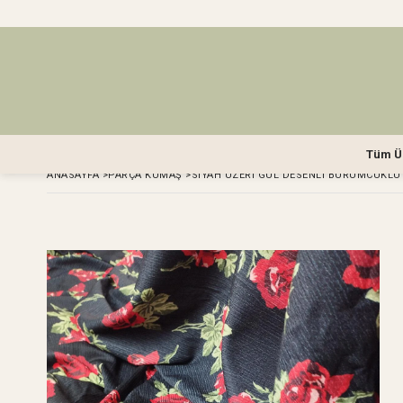
Tüm Ü
ANASAYFA
>
PARÇA KUMAŞ
>
SIYAH ÜZERI GÜL DESENLI BÜRÜMCÜKLÜ 