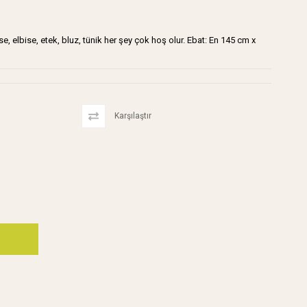
rse, elbise, etek, bluz, tünik her şey çok hoş olur. Ebat: En 145 cm x
Karşılaştır