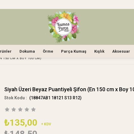
rünler
Dokuma
Örme
Parça Kumaş
Kışlık
Aksesuar
N 150 CM X BOY 100 CM)
Siyah Üzeri Beyaz Puantiyeli Şifon (En 150 cm x Boy 
(18847AB1 18121 S13 R12)
₺135,00
+ KDV
₺148,50