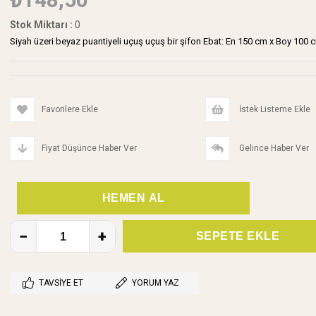
Stok Miktarı
:
0
Siyah üzeri beyaz puantiyeli uçuş uçuş bir şifon Ebat: En 150 cm x Boy 100 c
Favorilere Ekle
İstek Listeme Ekle
Fiyat Düşünce Haber Ver
Gelince Haber Ver
TAVSIYE ET
YORUM YAZ