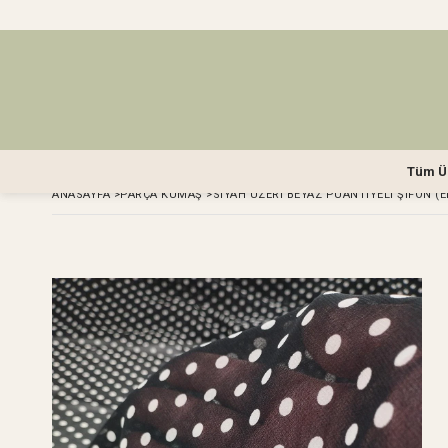
Tüm Ü
ANASAYFA
>
PARÇA KUMAŞ
>
SIYAH ÜZERI BEYAZ PUANTIYELI ŞIFON (E