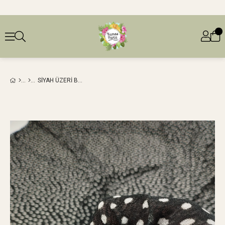
SIYAH ÜZERI BEYAZ PUANLI İNCECIK JARSE (EN 150 CM X BOY 290 CM)