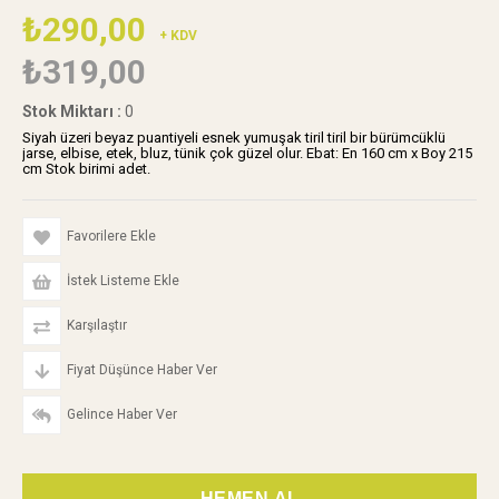
₺290,00
+ KDV
₺319,00
Stok Miktarı
:
0
Siyah üzeri beyaz puantiyeli esnek yumuşak tiril tiril bir bürümcüklü
jarse, elbise, etek, bluz, tünik çok güzel olur. Ebat: En 160 cm x Boy 215
cm Stok birimi adet.
Favorilere Ekle
İstek Listeme Ekle
Karşılaştır
Fiyat Düşünce Haber Ver
Gelince Haber Ver