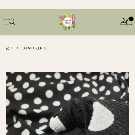
SIYAH ÜZERI BEYAZ PUANLI BÜRÜMCÜKLÜ JARSE (EN 160 CM X BOY 215 CM)