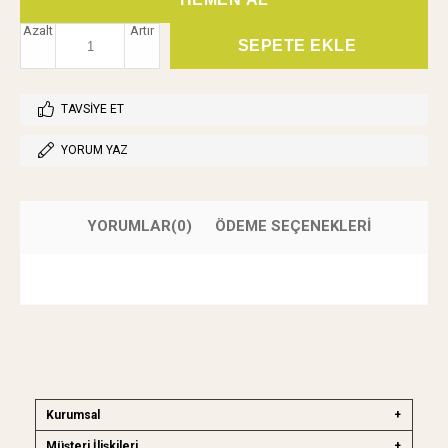
Azalt
Artır
TAVSIYE ET
YORUM YAZ
YORUMLAR
(0)
ÖDEME SEÇENEKLERI
Kurumsal
Müşteri İlişkileri