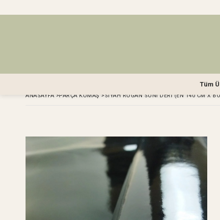
Tüm Ü
ANASAYFA
>
PARÇA KUMAŞ
>
SIYAH RUGAN SUNI DERI (EN 140 CM X B