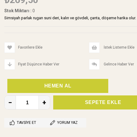
Stok Miktarı
:
0
Simsiyah parlak rugan suni deri, kalın ve gövdeli, çanta, döşeme harika olur
Favorilere Ekle
İstek Listeme Ekle
Fiyat Düşünce Haber Ver
Gelince Haber Ver
TAVSIYE ET
YORUM YAZ