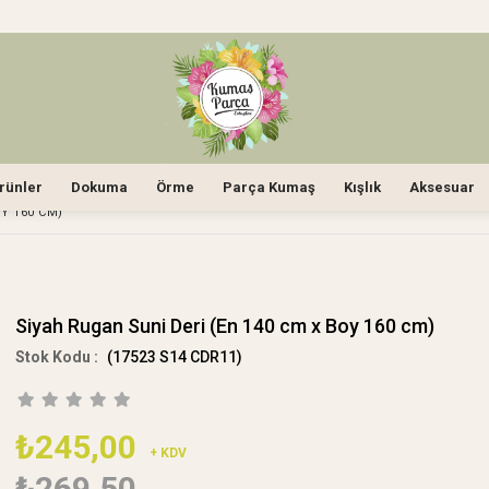
rünler
Dokuma
Örme
Parça Kumaş
Kışlık
Aksesuar
OY 160 CM)
Siyah Rugan Suni Deri (En 140 cm x Boy 160 cm)
(17523 S14 CDR11)
₺245,00
+ KDV
₺269,50