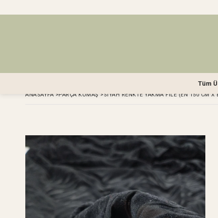
Tüm Ü
ANASAYFA
>
PARÇA KUMAŞ
>
SIYAH RENKTE YAKMA FILE (EN 150 CM X 