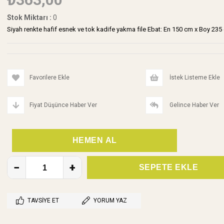
Stok Miktarı
:
0
Siyah renkte hafif esnek ve tok kadife yakma file Ebat: En 150 cm x Boy 235 
Favorilere Ekle
İstek Listeme Ekle
Fiyat Düşünce Haber Ver
Gelince Haber Ver
TAVSIYE ET
YORUM YAZ