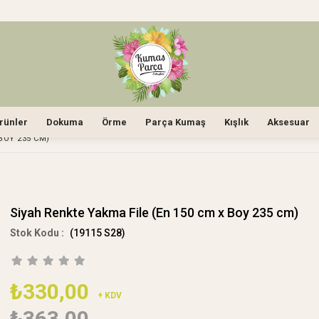
rünler
Dokuma
Örme
Parça Kumaş
Kışlık
Aksesuar
BOY 235 CM)
Siyah Renkte Yakma File (En 150 cm x Boy 235 cm)
(19115 S28)
₺330,00
+ KDV
₺363,00