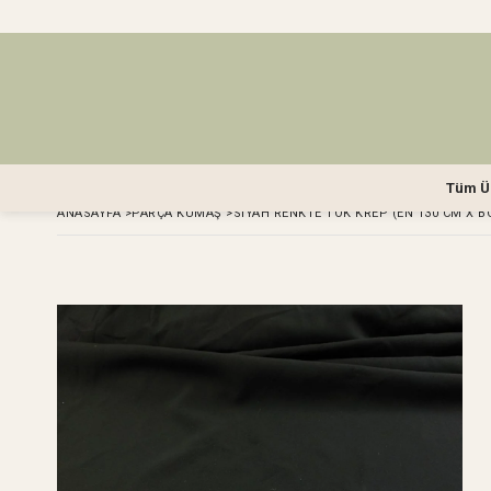
Tüm Ü
ANASAYFA
>
PARÇA KUMAŞ
>
SIYAH RENKTE TOK KREP (EN 130 CM X B