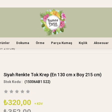
rünler
Dokuma
Örme
Parça Kumaş
Kışlık
Aksesuar
OY 215 CM)
Siyah Renkte Tok Krep (En 130 cm x Boy 215 cm)
(15006AB1 S22)
₺320,00
+ KDV
₺352,00