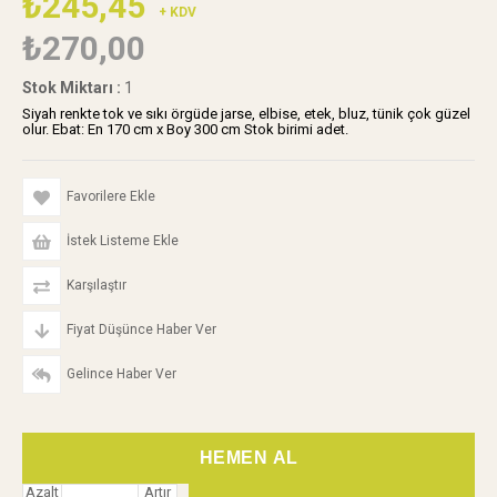
₺245,45
+ KDV
₺270,00
Stok Miktarı
:
1
Siyah renkte tok ve sıkı örgüde jarse, elbise, etek, bluz, tünik çok güzel
olur. Ebat: En 170 cm x Boy 300 cm Stok birimi adet.
Favorilere Ekle
İstek Listeme Ekle
Karşılaştır
Fiyat Düşünce Haber Ver
Gelince Haber Ver
Azalt
Artır