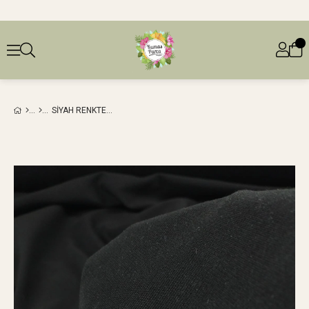
SIYAH RENKTE TOK JARSE (EN 170 CM X BOY 300 CM)