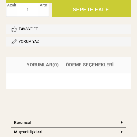
Azalt
Artır
TAVSIYE ET
YORUM YAZ
YORUMLAR
(0)
ÖDEME SEÇENEKLERI
Kurumsal
Müşteri İlişkileri