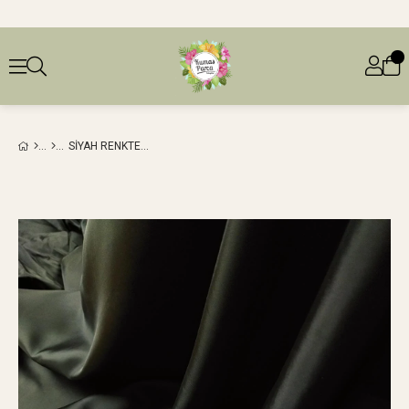
SIYAH RENKTE SENTETIK ETEK CEKET ASTARI (EN 150 CM X BOY 330 CM)