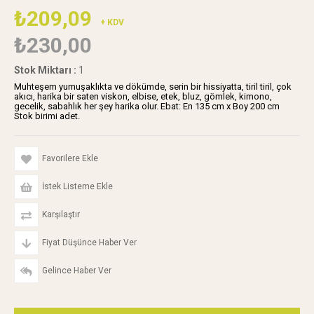
₺209,09
+ KDV
₺230,00
Stok Miktarı
:
1
Muhteşem yumuşaklıkta ve dökümde, serin bir hissiyatta, tiril tiril, çok
akıcı, harika bir saten viskon, elbise, etek, bluz, gömlek, kimono,
gecelik, sabahlık her şey harika olur. Ebat: En 135 cm x Boy 200 cm
Stok birimi adet.
Favorilere Ekle
İstek Listeme Ekle
Karşılaştır
Fiyat Düşünce Haber Ver
Gelince Haber Ver