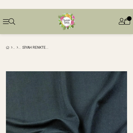
SIYAH RENKTE İNCE JARSE (EN 165 CM X BOY 215 CM)