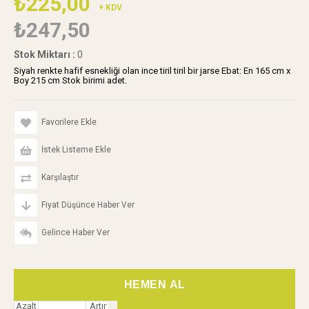
₺225,00
+ KDV
₺247,50
Stok Miktarı
:
0
Siyah renkte hafif esnekliği olan ince tiril tiril bir jarse Ebat: En 165 cm x
Boy 215 cm Stok birimi adet.
Favorilere Ekle
İstek Listeme Ekle
Karşılaştır
Fiyat Düşünce Haber Ver
Gelince Haber Ver
Azalt
Artır