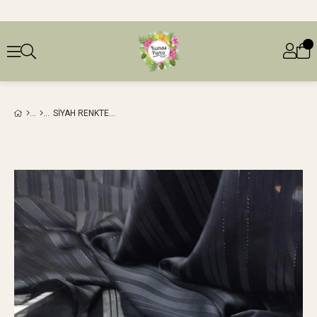
SIYAH RENKTE DORE SIMLI ŞIFON (EN 140 CM X BOY 150 CM)