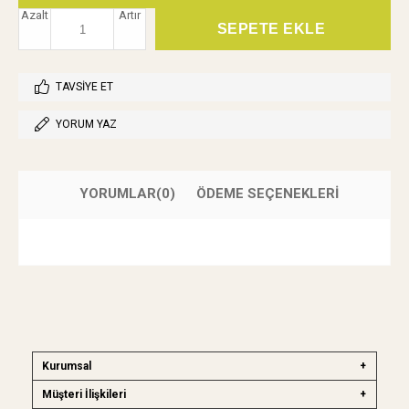
Azalt
Artır
TAVSIYE ET
YORUM YAZ
YORUMLAR
(0)
ÖDEME SEÇENEKLERI
Kurumsal
Müşteri İlişkileri