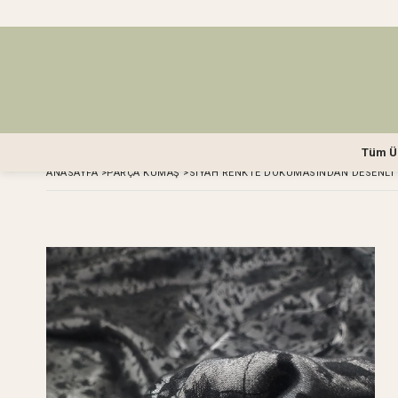
Tüm Ü
ANASAYFA
>
PARÇA KUMAŞ
>
SIYAH RENKTE DOKUMASINDAN DESENLI 