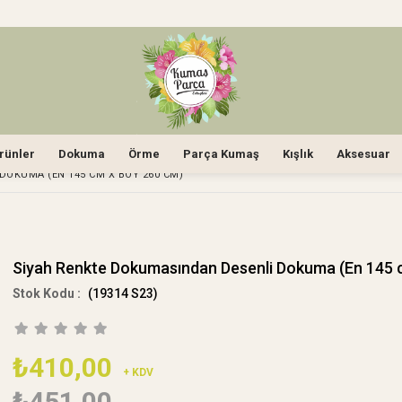
rünler
Dokuma
Örme
Parça Kumaş
Kışlık
Aksesuar
DOKUMA (EN 145 CM X BOY 260 CM)
Siyah Renkte Dokumasından Desenli Dokuma (En 145 
(19314 S23)
₺410,00
+ KDV
₺451,00