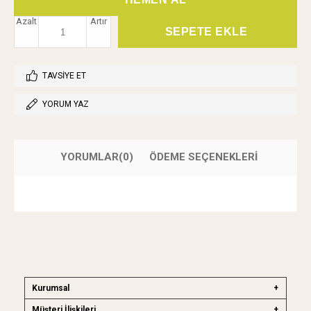
Azalt
Artır
TAVSIYE ET
YORUM YAZ
YORUMLAR
(0)
ÖDEME SEÇENEKLERI
Kurumsal
Müşteri İlişkileri