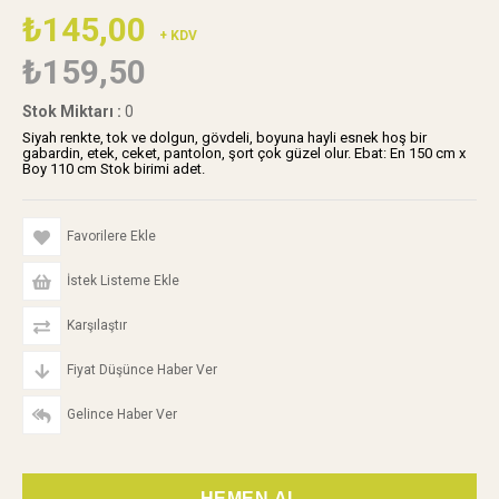
₺145,00
+ KDV
₺159,50
Stok Miktarı
:
0
Siyah renkte, tok ve dolgun, gövdeli, boyuna hayli esnek hoş bir
gabardin, etek, ceket, pantolon, şort çok güzel olur. Ebat: En 150 cm x
Boy 110 cm Stok birimi adet.
Favorilere Ekle
İstek Listeme Ekle
Karşılaştır
Fiyat Düşünce Haber Ver
Gelince Haber Ver