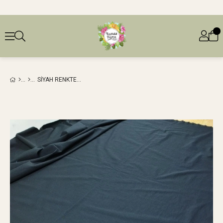
SIYAH RENKTE BOYUNA ESNEK GABARDIN (EN 150 CM X BOY 110 CM)