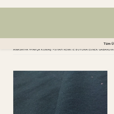
Tüm Ü
ANASAYFA
>
PARÇA KUMAŞ
>
SIYAH RENKTE BOYUNA ESNEK GABARDIN 