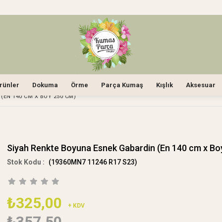
rünler
Dokuma
Örme
Parça Kumaş
Kışlık
Aksesuar
(EN 140 CM X BOY 250 CM)
Siyah Renkte Boyuna Esnek Gabardin (En 140 cm x Bo
(19360MN7 11246 R17 S23)
₺325,00
+ KDV
₺357,50