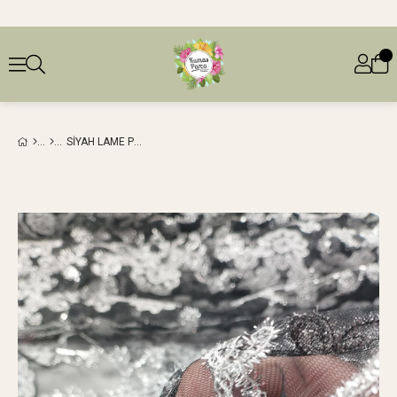
SIYAH LAME PULLU TÜL (EN 120 CM X BOY 310 CM)