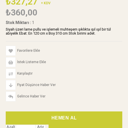
₺327,27
+ KDV
₺360,00
Stok Miktarı
:
1
Siyah üzeri lame pullu ve işlemeli muhteşem şıklıkta ışıl ışıl bir tül
abiyelik Ebat: En 120 cm x Boy 310 cm Stok birimi adet.
Favorilere Ekle
İstek Listeme Ekle
Karşılaştır
Fiyat Düşünce Haber Ver
Gelince Haber Ver
Azalt
Artır