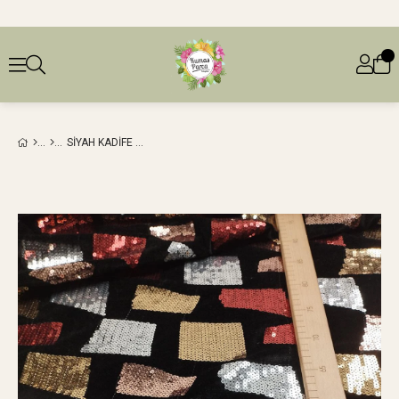
SIYAH KADIFE ÜZERI PUL PAYET İŞLEME (EN 140 CM X BOY 315 CM)