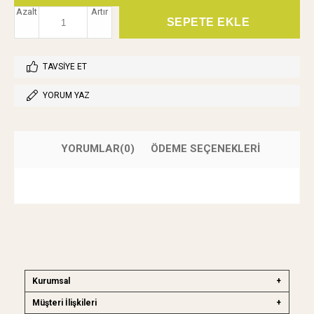
Azalt
Artır
TAVSIYE ET
YORUM YAZ
YORUMLAR
(0)
ÖDEME SEÇENEKLERI
Kurumsal
Müşteri İlişkileri