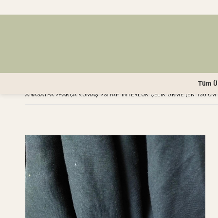
Tüm Ü
ANASAYFA
>
PARÇA KUMAŞ
>
SIYAH İNTERLOK ÇELIK ÖRME (EN 130 CM