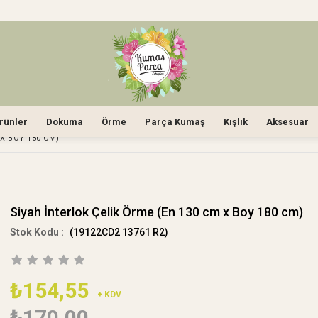
rünler
Dokuma
Örme
Parça Kumaş
Kışlık
Aksesuar
 X BOY 180 CM)
Siyah İnterlok Çelik Örme (En 130 cm x Boy 180 cm)
(19122CD2 13761 R2)
₺154,55
+ KDV
₺170,00