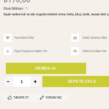
Stok Miktarı
:
1
Siyah renkte tok ve sıkı örgüde interlok örme, hırka, bluz, tünik, sweat shirt
Favorilere Ekle
İstek Listeme Ekle
Fiyat Düşünce Haber Ver
Gelince Haber Ver
TAVSIYE ET
YORUM YAZ