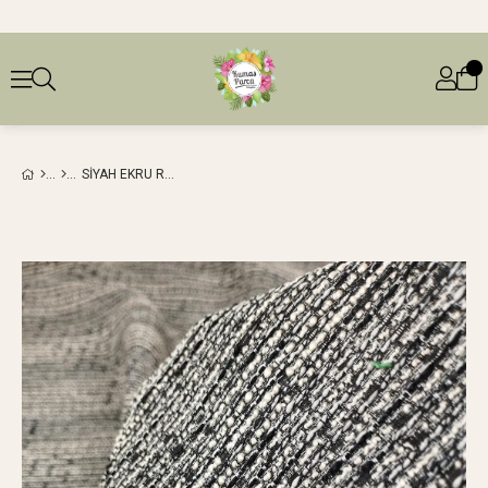
SIYAH EKRU RENKLERDE ŞANEL DOKUMA (EN 150 CM X BOY 250 CM)