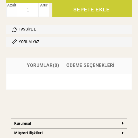
Azalt
Artır
TAVSIYE ET
YORUM YAZ
YORUMLAR
(0)
ÖDEME SEÇENEKLERI
Kurumsal
Müşteri İlişkileri