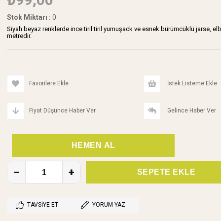
Stok Miktarı
:
0
Siyah beyaz renklerde ince tiril tiril yumuşack ve esnek bürümcüklü jarse, elb
metredir.
Favorilere Ekle
İstek Listeme Ekle
Fiyat Düşünce Haber Ver
Gelince Haber Ver
TAVSIYE ET
YORUM YAZ