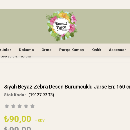
rünler
Dokuma
Örme
Parça Kumaş
Kışlık
Aksesuar
JARSE EN: 160 CM
Siyah Beyaz Zebra Desen Bürümcüklü Jarse En: 160 
(19127 R2 T3)
₺90,00
+ KDV
₺99,00