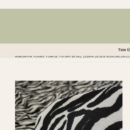
Tüm Ü
ANASAYFA
>
ÖRME
>
JARSE
>
SIYAH BEYAZ ZEBRA DESEN BÜRÜMCÜKLÜ 