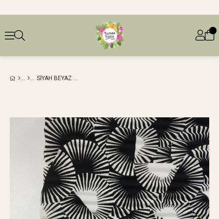
SIYAH BEYAZ RENKTE PLISELI JARSE (EN 150 CM X BOY 90 CM)