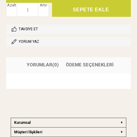
Azalt
Artır
TAVSIYE ET
YORUM YAZ
YORUMLAR
(0)
ÖDEME SEÇENEKLERI
Kurumsal
Müşteri İlişkileri